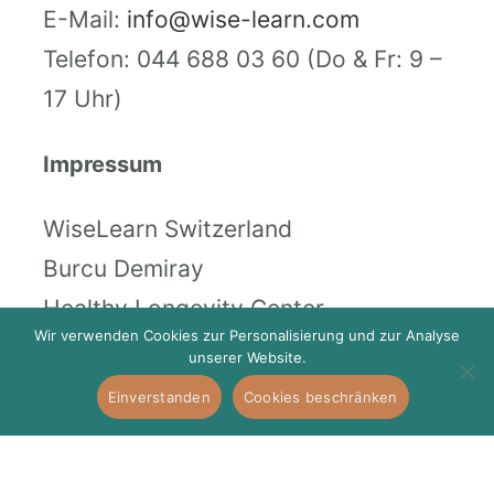
E-Mail:
info@wise-learn.com
Telefon: 044 688 03 60 (Do & Fr: 9 –
17 Uhr)
Impressum
WiseLearn Switzerland
Burcu Demiray
Healthy Longevity Center
Wir verwenden Cookies zur Personalisierung und zur Analyse
Stampfenbachstrasse 73, 8006
unserer Website.
Zürich
Einverstanden
Cookies beschränken